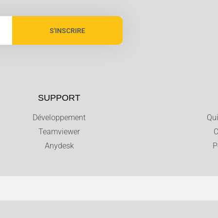
S'INSCRIRE
SUPPORT
Développement
Qu
Teamviewer
C
Anydesk
P