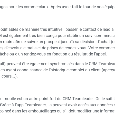
pour les commerciaux. Après avoir fait le tour de nos équipes 
odifiables de manière très intuitive : passer le contact de lead à 
M est également très bien conçu pour établir un suivi commercial 
n main afin de suivre un prospect jusqu’à sa décision d’achat (o
es, d’envois d’e-mails et de prises de rendez-vous. Votre comme
tâche ou d’un rendez-vous en fonction du résultat de l’appel.
ail) peuvent être également synchronisés dans le CRM Teamleade
is en ayant connaissance de l’historique complet du client (ape
 cours,…).
ation mobile est un autre point fort du CRM Teamleader. On le sa
. Grâce à l’app Teamleader, ils peuvent avoir accès aux données 
st coincé dans les embouteillages ou s’il doit modifier une inform