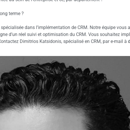
 long terme ?
 spécialisée dans l’implémentation de CRM. Notre équipe vous
pagne d’un réel suivi et optimisation du CRM. Vous souhaitez i
ontactez Dimitrios Katsidonis, spécialisé en CRM, par e-mail à