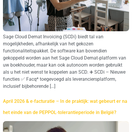
Sage Cloud Demat Invoicing (SCDi) biedt tal van
mogelijkheden, afhankelijk van het gekozen
functionaliteitspakket. De software kan bovendien
gekoppeld worden aan het Sage Cloud Demat‑platform van
uw boekhouder, maar kan ook autonoom worden gebruikt
als u het niet wenst te koppelen aan SCD. ➕ SCDi – Nieuwe
functies ✅ Facq* toegevoegd als leveranciersplatform,
inclusief bijbehorende […]
April 2026 & e‑facturatie – In de praktijk: wat gebeurt er na
het einde van de PEPPOL‑tolerantieperiode in België?